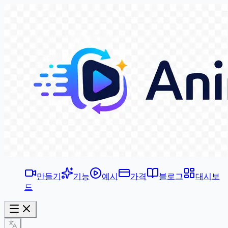
만들기
기능
예시
가격
블로그
대시보
드